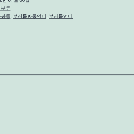
22년 07월 06일
미분류
룸싸롱
,
부산룸싸롱언니
,
부산룸언니