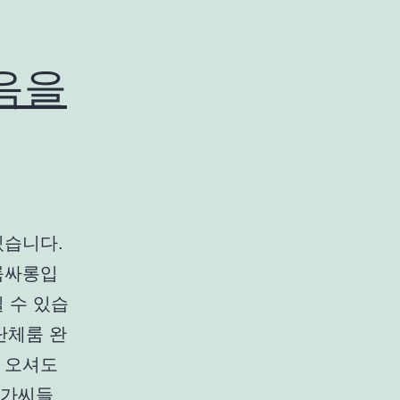
음을
있습니다.
룸싸롱입
 수 있습
단체룸 완
 오셔도
아가씨들