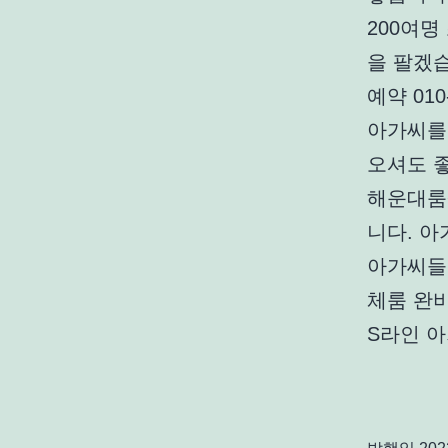
200여
을 팔겠
예약 01
아가씨를
오셔도 좋
해운대룸
니다. 
아가씨들 
체룸 완
S라인 아