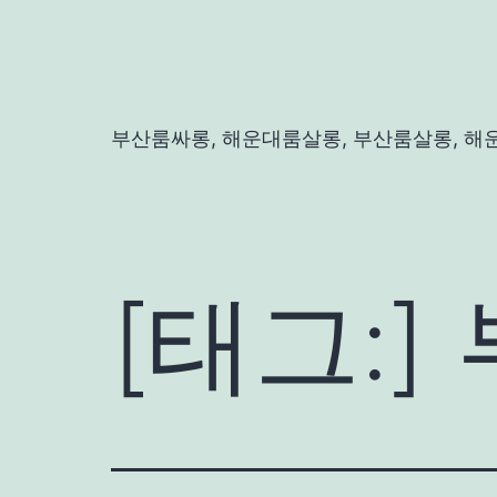
콘
텐
츠
로
부산룸싸롱, 해운대룸살롱, 부산룸살롱, 해
바
로
가
기
[태그:]