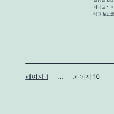
발행일
20
카테고리
태그
부산
글
페이지 1
…
페이지 10
페
이