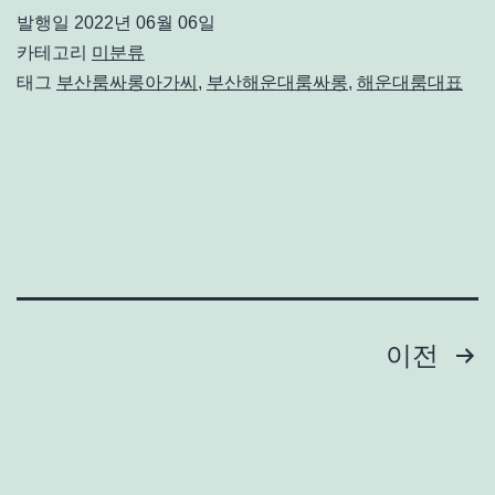
발행일
2022년 06월 06일
카테고리
미분류
태그
부산룸싸롱아가씨
,
부산해운대룸싸롱
,
해운대룸대표
글
이전
페
이