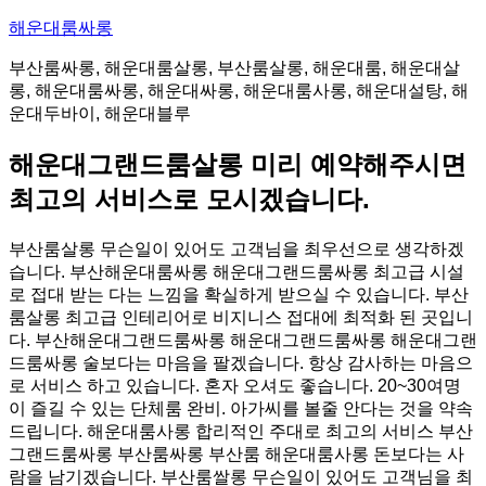
콘
해운대룸싸롱
텐
부산룸싸롱, 해운대룸살롱, 부산룸살롱, 해운대룸, 해운대살
츠
롱, 해운대룸싸롱, 해운대싸롱, 해운대룸사롱, 해운대설탕, 해
로
운대두바이, 해운대블루
바
로
해운대그랜드룸살롱 미리 예약해주시면
가
기
최고의 서비스로 모시겠습니다.
부산룸살롱 무슨일이 있어도 고객님을 최우선으로 생각하겠
습니다. 부산해운대룸싸롱 해운대그랜드룸싸롱 최고급 시설
로 접대 받는 다는 느낌을 확실하게 받으실 수 있습니다. 부산
룸살롱 최고급 인테리어로 비지니스 접대에 최적화 된 곳입니
다. 부산해운대그랜드룸싸롱 해운대그랜드룸싸롱 해운대그랜
드룸싸롱 술보다는 마음을 팔겠습니다. 항상 감사하는 마음으
로 서비스 하고 있습니다. 혼자 오셔도 좋습니다. 20~30여명
이 즐길 수 있는 단체룸 완비. 아가씨를 볼줄 안다는 것을 약속
드립니다. 해운대룸사롱 합리적인 주대로 최고의 서비스 부산
그랜드룸싸롱 부산룸싸롱 부산룸 해운대룸사롱 돈보다는 사
람을 남기겠습니다. 부산룸쌀롱 무슨일이 있어도 고객님을 최