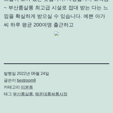
~ 부산룸살롱 최고급 시설로 접대 받는 다는 느
낌을 확실하게 받으실 수 있습니다. 예쁜 아가
씨 하루 평균 200여명 출근하고
발행일
2022년 06월 24일
글쓴이
bestroom9
카테고리
미분류
태그
부산룸살롱
,
해운대룸싸롱사장